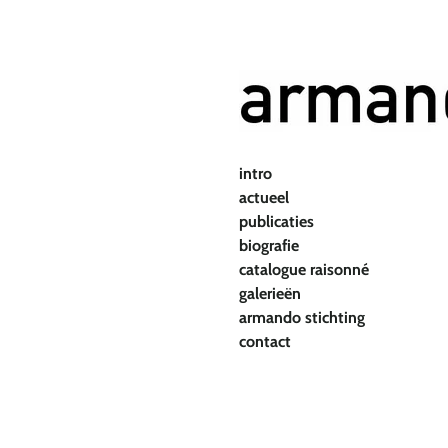
Ga
direct
naar
de
hoofdinhoud
intro
actueel
publicaties
biografie
catalogue raisonné
galerieën
armando stichting
contact