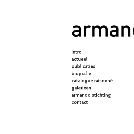
Ga
direct
naar
de
hoofdinhoud
intro
actueel
publicaties
biografie
catalogue raisonné
galerieën
armando stichting
contact