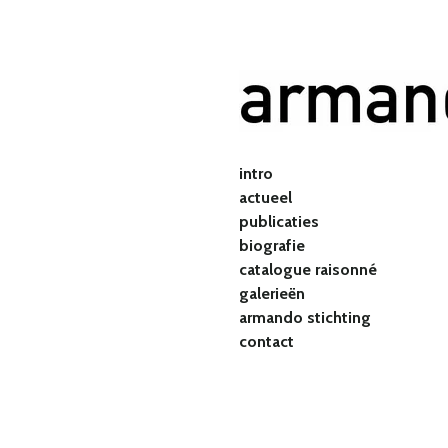
Ga
direct
naar
de
hoofdinhoud
intro
actueel
publicaties
biografie
catalogue raisonné
galerieën
armando stichting
contact