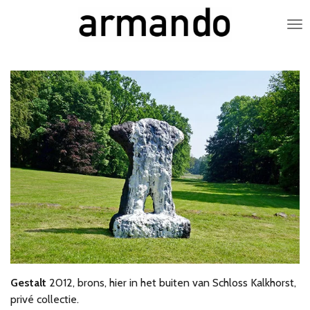
Ga
direct
naar
de
hoofdinhoud
Gestalt
2012, brons, hier in het buiten van Schloss Kalkhorst,
privé collectie.